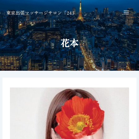
内
Post
Mai
容
navigation
東京出張マッサージサロン「24」
Men
を
ス
キ
花本
ッ
プ