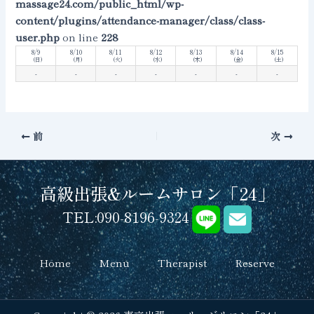
massage24.com/public_html/wp-
content/plugins/attendance-manager/class/class-
user.php
on line
228
8/9
8/10
8/11
8/12
8/13
8/14
8/15
(日)
(月)
(火)
(水)
(木)
(金)
(土)
-
-
-
-
-
-
-
前
次
高級出張&ルームサロン「24」
TEL:090-8196-9324
Home
Menu
Therapist
Reserve