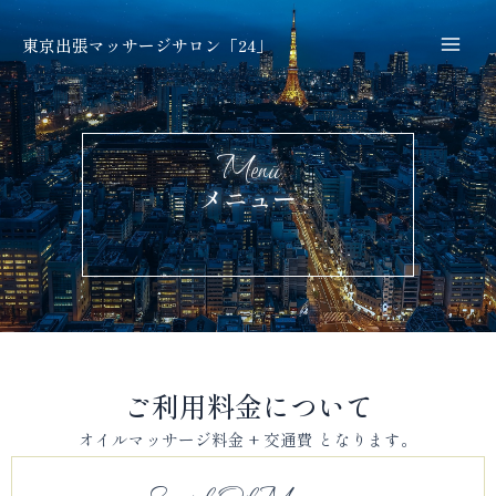
内
Mai
容
東京出張マッサージサロン「24」
Men
を
ス
キ
ッ
Menu
プ
メニュー
ご利用料金について
オイルマッサージ料金 + 交通費 となります。