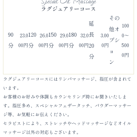
Special Oil Massage
ラグジュアリーコース
その
延
100
他オ
90
120
150
180
長
23,0
26,0
29,0
32,0
3,00
0～
プシ
00円
00円
00円
00円
0円
500
分
分
分
分
20
ョ
0円
分
ン
ラグジュアリーコースにはリンパマッサージ、指圧が含まれて
います。
お客様のお好みや体調もカウンセリング時にお聞きいたしま
す。指圧多め、スペシャルフェザータッチ、パウダーマッサー
ジ等、お気軽にお伝えください。
セラピストにより、ストレッチやヘッドマッサージなどオイル
マッサージ以外の対応もございます。