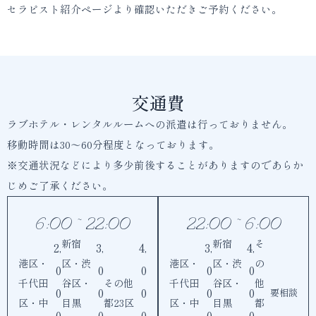
セラピスト紹介ページより確認いただきご予約ください。
交通費
ラブホテル・レンタルルームへの派遣は行っておりません。
移動時間は30〜60分程度となっております。
※交通状況などにより多少前後することがありますのであらか
じめご了承ください。
6:00 ~ 22:00
22:00 ~ 6:00
新宿
新宿
そ
2,
3,
4,
3,
4,
港区・
区・渋
港区・
区・渋
の
0
0
0
0
0
千代田
谷区・
その他
千代田
谷区・
他
0
0
0
0
0
要相談
区・中
目黒
都23区
区・中
目黒
都
0
0
0
0
0