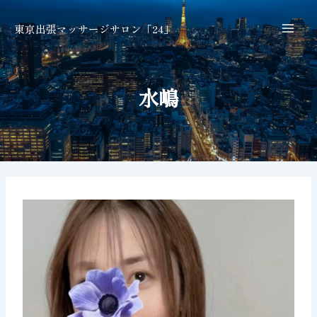
内
Post
Mai
容
navigation
東京出張マッサージサロン「24」
Men
を
ス
キ
水嶋
ッ
プ