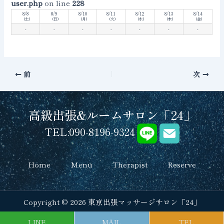
user.php
on line
228
8/8
8/9
8/10
8/11
8/12
8/13
8/14
(土)
(日)
(月)
(火)
(水)
(木)
(金)
-
-
-
-
-
-
-
前
次
高級出張&ルームサロン「24」
TEL:090-8196-9324
Home
Menu
Therapist
Reserve
Copyright © 2026 東京出張マッサージサロン「24」
LINE
MAIL
TEL